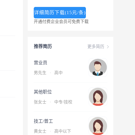
详细简历下载(15元/条)
开通付费企业会员可免费下载
推荐简历
更多简历
营业员
男先生
·
高中
其他职位
张女士
·
中专/技校
技工/普工
黄女士
·
高中以下