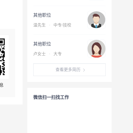
其他职位
温先生
·
中专/技校
其他职位
卢女士
·
大专
查看更多简历
息
微信扫一扫找工作